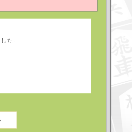
ました。
»