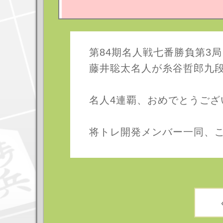
第84期名人戦七番勝負第3
藤井聡太名人が糸谷哲郎九段
名人4連覇、おめでとうござ
将トレ開発メンバー一同、