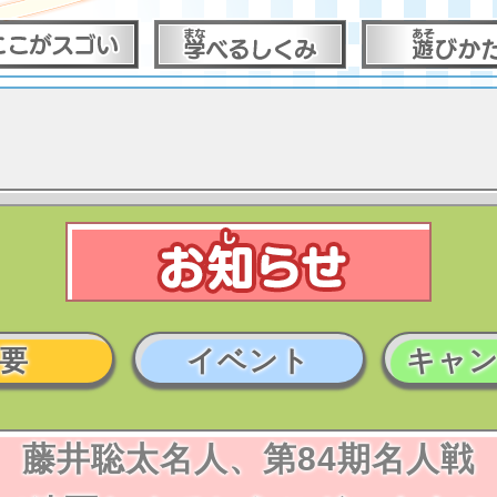
要
イベント
キャ
藤井聡太名人、第84期名人戦