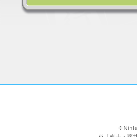
※Nin
※「棋士・藤