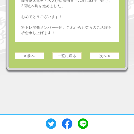
藤井聡太竜王・名人が斎藤明日斗六段に83手で勝ち、
2回戦へ駒を進めました。
おめでとうございます！
将トレ開発メンバー一同、これからも益々のご活躍を
祈念申し上げます！
« 前へ
一覧に戻る
次へ »