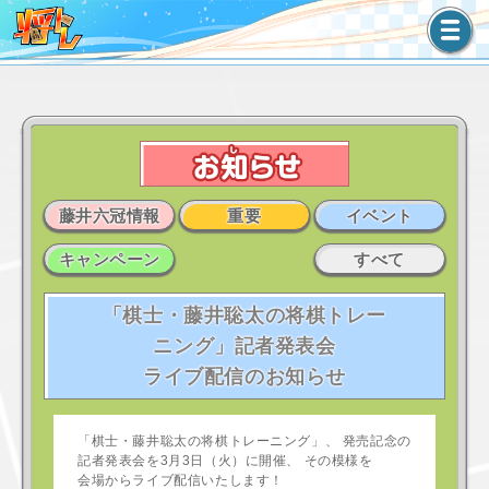
藤井六冠情報
重要
イベント
キャンペーン
すべて
「棋士・藤井聡太の将棋トレー
ニング」記者発表会
ライブ配信のお知らせ
「棋士・藤井聡太の将棋トレーニング」、 発売記念の
記者発表会を3月3日（火）に開催、 その模様を
会場からライブ配信いたします！