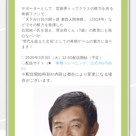
サポーターとして、芸能界トップクラスの棋力を誇る
将棋ファンで、
「天下分け目の関ヶ原 東西人間将棋」（2018年）な
どでその棋力を発揮した
石田純一氏を迎え、理汰郎くん（7歳）の教育にも熱
心なパパが、
“世代を超えた文化”としての将棋ゲームの魅力に迫り
ます！
〇2020年3月3日（火）12:00配信開始（予定）
〇配信サイト（▶
「将棋トレーニング」公式YouTub
e
）
※配信開始時刻や内容は都合により変更になる場
合がございます。